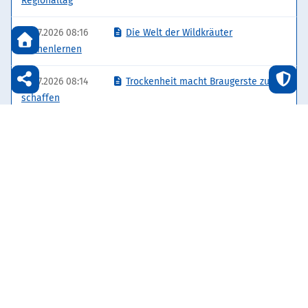
Regionaltag
21.07.2026 08:16
Die Welt der Wildkräuter
kennenlernen
21.07.2026 08:14
Trockenheit macht Braugerste zu
schaffen
14.07.2026 08:13
Augen auf am Wegesrand
07.07.2026 08:11
„Generationenübergreifend die
Vielfalt präsentiert“
07.07.2026 08:09
Ein wahrer Schatz für die
Gesundheit
Seite 1 von 4
1
2
3
4
Vorwärts
Ende