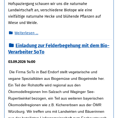
Hofspaziergang schauen wir uns die naturnahe
Landwirtschaft an, verschiedene Biotope wie eine
vielfältige naturnahe Hecke und blühende Pflanzen auf
Wiese und Weide.
Hofführung
Weiterlesen …
auf
Einladung zur Felderbegehung mit dem Bio-
dem
Verarbeiter SoTo
Biohof
Koch
03.09.2026 14:00
in
Teisendorf
Die Firma SoTo in Bad Endorf stellt vegetarische und
vegane Spezialitäten aus Biogemüse und Biogetreide her.
Ein Teil der Rohstoffe wird regional aus den
Ökomodellregionen Inn-Salzach und Waginger See-
Rupertiwinkel bezogen, ein Teil aus weiteren bayerischen
Ökomodellregionen wie z.B. Kichererbsen aus der ÖMR
Würzburg. Wir treffen uns mit Landwirten und Bäuerinnen
aus der beteiligten Liefergemeinschaft zum Fachaustausch.