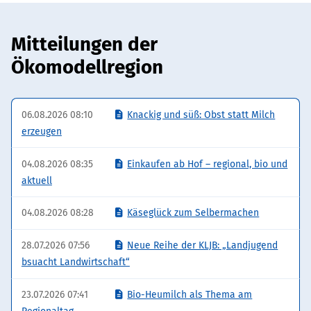
Selber
Bio-
Mitteilungen der
Käse
machen
Ökomodellregion
und
Bio-
Brot
06.08.2026 08:10
Knackig und süß: Obst statt Milch
backen
erzeugen
04.08.2026 08:35
Einkaufen ab Hof – regional, bio und
aktuell
04.08.2026 08:28
Käseglück zum Selbermachen
28.07.2026 07:56
Neue Reihe der KLJB: „Landjugend
bsuacht Landwirtschaft“
23.07.2026 07:41
Bio-Heumilch als Thema am