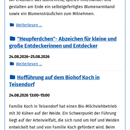
gestalten am Ende ein selbstgefertigtes Blumenarmband
sowie ein Blumensträußchen zum Mitnehmen.
Erlebnisführung
Weiterlesen …
im
"Heupferdchen"- Abzeichen für kleine und
Bio-
große Entdeckerinnen und Entdecker
Schnittblumenfeld
für
24.08.2026–25.08.2026
Familien
"Heupferdchen"-
Weiterlesen …
Abzeichen
Hofführung auf dem Biohof Koch in
für
Teisendorf
kleine
und
24.08.2026 13:00–15:00
große
Entdeckerinnen
Familie Koch in Teisendorf hat einen Bio-Milchviehbetrieb
und
mit 30 Kühen auf der Weide. Ein Schwerpunkt der Führung
Entdecker
liegt auf der Artenvielfalt, die sich rund um Hof und Weiden
entwickelt hat und von Familie Koch gefördert wird. Beim