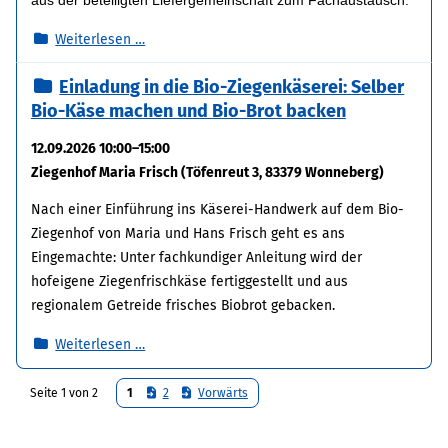
Einladung
Weiterlesen …
zur
Einladung in die Bio-Ziegenkäserei: Selber
Felderbegehung
Bio-Käse machen und Bio-Brot backen
mit
dem
12.09.2026 10:00–15:00
Bio-
Ziegenhof Maria Frisch (Töfenreut 3, 83379 Wonneberg)
Verarbeiter
SoTo
Nach einer Einführung ins Käserei-Handwerk auf dem Bio-
Ziegenhof von Maria und Hans Frisch geht es ans
Eingemachte: Unter fachkundiger Anleitung wird der
hofeigene Ziegenfrischkäse fertiggestellt und aus
regionalem Getreide frisches Biobrot gebacken.
Einladung
Weiterlesen …
in
die
Seite 1 von 2
1
2
Vorwärts
Bio-
Ziegenkäserei: