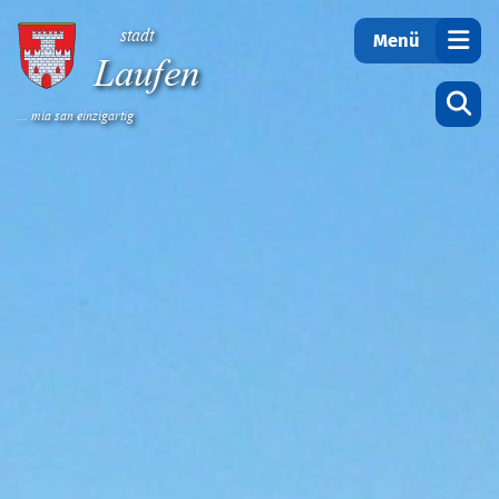
Teilen
stadt
Menü
Laufen
... mia san einzigartig
Startseite