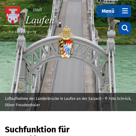
Teilen
stadt
Menü
Laufen
... mia san einzigartig
Startseite
Luftaufnahme der Länderbrücke in Laufen an der Salzach - © Foto Schröck,
Oliver Freudenthaler
Suchfunktion für