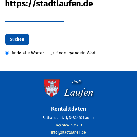
https://stadtlaufen.de
Suchbegriffe
Suchen
Optionen
finde alle Wörter
finde irgendein Wort
Privatsphäre
Nach
oben
stadt
Laufen
Kontaktdaten
Rathausplatz 1, D-83410 Laufen
+49 8682 8987-0
info@stadtlaufen.de