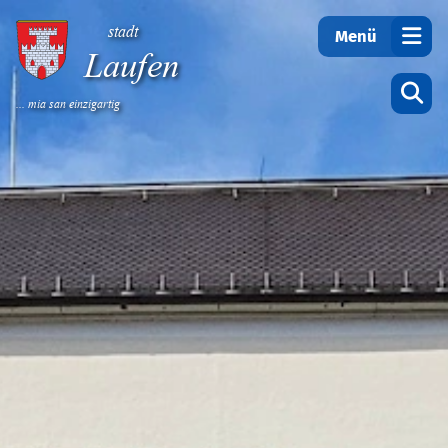
Teilen
stadt
Menü
Laufen
... mia san einzigartig
Startseite