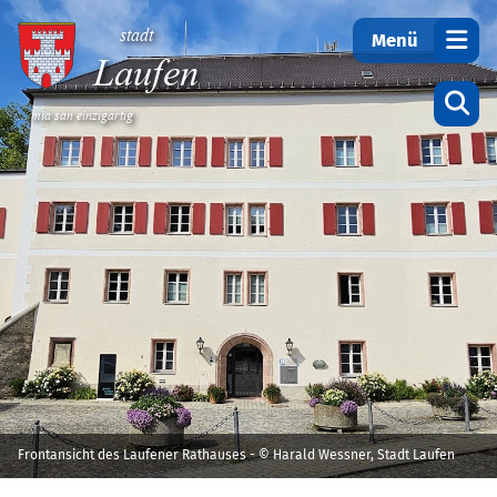
Teilen
stadt
Menü
Laufen
... mia san einzigartig
Startseite
Frontansicht des Laufener Rathauses - © Harald Wessner, Stadt Laufen