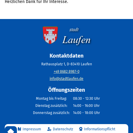
Herzlichen Dank für Ihr Interesse.
Privatsphäre
Nach
oben
stadt
Laufen
Kontaktdaten
Rathausplatz 1, D-83410 Laufen
+49 8682 8987-0
info@stadtlaufen.de
Öffnungszeiten
Montag bis Freitag:
08:30 - 12:30 Uhr
Dienstag zusätzlich:
14:00 - 16:00 Uhr
Donnerstag zusätzlich:
14:00 - 18:00 Uhr
Navigation
überspringen
Impressum
Datenschutz
Informationspflicht