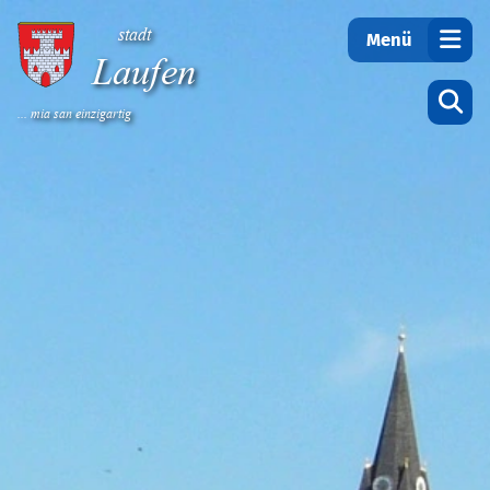
Teilen
stadt
Menü
Laufen
... mia san einzigartig
Startseite