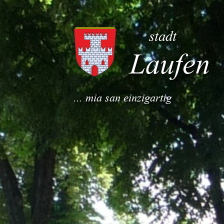
Teilen
stadt
Laufen
... mia san einzigartig
Startseite