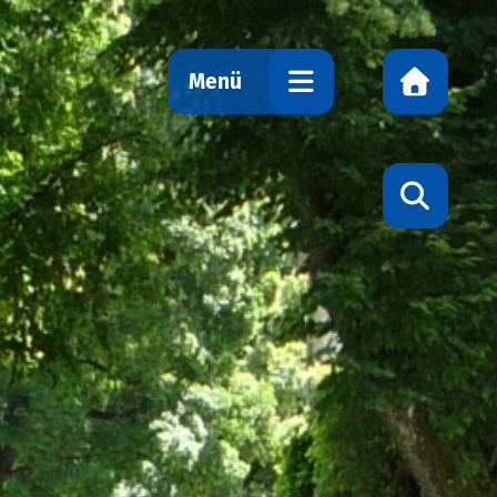
Menü
Rathaus
Bürgerinfo
Einrichtun
Politik
Bauwesen
Soziales
Familien
Gesundhei