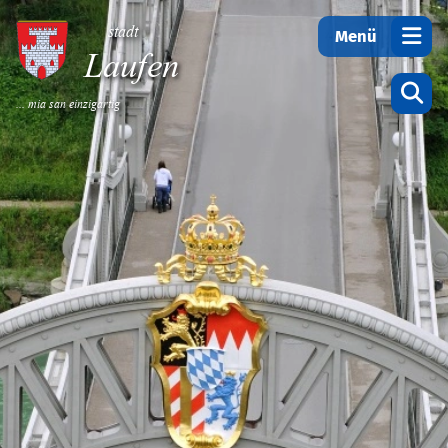
Teilen
stadt
Menü
Laufen
... mia san einzigartig
Startseite