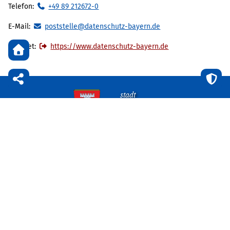
Telefon:
+49 89 212672-0
E-Mail:
poststelle@datenschutz-bayern.de
Internet:
https://www.datenschutz-bayern.de
Privatsphäre
Nach
oben
stadt
Laufen
Kontaktdaten
Rathausplatz 1, D-83410 Laufen
+49 8682 8987-0
info@stadtlaufen.de
Öffnungszeiten
Montag bis Freitag:
08:30 - 12:30 Uhr
Dienstag zusätzlich:
14:00 - 16:00 Uhr