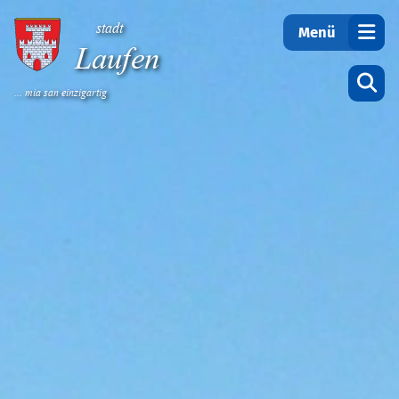
Teilen
stadt
Menü
Laufen
... mia san einzigartig
Startseite