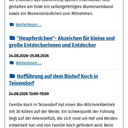
gestalten am Ende ein selbstgefertigtes Blumenarmband
sowie ein Blumensträußchen zum Mitnehmen.
Erlebnisführung
Weiterlesen …
im
"Heupferdchen"- Abzeichen für kleine und
Bio-
große Entdeckerinnen und Entdecker
Schnittblumenfeld
für
24.08.2026–25.08.2026
Familien
"Heupferdchen"-
Weiterlesen …
Abzeichen
Hofführung auf dem Biohof Koch in
für
Teisendorf
kleine
und
24.08.2026 13:00–15:00
große
Entdeckerinnen
Familie Koch in Teisendorf hat einen Bio-Milchviehbetrieb
und
mit 30 Kühen auf der Weide. Ein Schwerpunkt der Führung
Entdecker
liegt auf der Artenvielfalt, die sich rund um Hof und Weiden
entwickelt hat und von Familie Koch gefördert wird. Beim