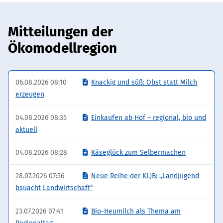
Selber
Bio-
Mitteilungen der
Käse
machen
Ökomodellregion
und
Bio-
Brot
06.08.2026 08:10
Knackig und süß: Obst statt Milch
backen
erzeugen
04.08.2026 08:35
Einkaufen ab Hof – regional, bio und
aktuell
04.08.2026 08:28
Käseglück zum Selbermachen
28.07.2026 07:56
Neue Reihe der KLJB: „Landjugend
bsuacht Landwirtschaft“
23.07.2026 07:41
Bio-Heumilch als Thema am