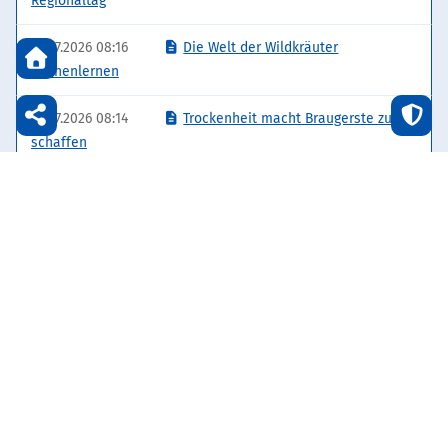
Regionaltag
21.07.2026 08:16
Die Welt der Wildkräuter
kennenlernen
21.07.2026 08:14
Trockenheit macht Braugerste zu
schaffen
14.07.2026 08:13
Augen auf am Wegesrand
07.07.2026 08:11
„Generationenübergreifend die
Vielfalt präsentiert“
07.07.2026 08:09
Ein wahrer Schatz für die
Gesundheit
Seite 1 von 4
1
2
3
4
Vorwärts
Ende