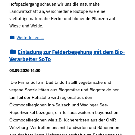
Hofspaziergang schauen wir uns die naturnahe
Landwirtschaft an, verschiedene Biotope wie eine
vielfältige naturnahe Hecke und blühende Pflanzen auf
Wiese und Weide.
Hofführung
Weiterlesen …
auf
Einladung zur Felderbegehung mit dem Bio-
dem
Verarbeiter SoTo
Biohof
Koch
03.09.2026 14:00
in
Teisendorf
Die Firma SoTo in Bad Endorf stellt vegetarische und
vegane Spezialitäten aus Biogemüse und Biogetreide her.
Ein Teil der Rohstoffe wird regional aus den
Ökomodellregionen Inn-Salzach und Waginger See-
Rupertiwinkel bezogen, ein Teil aus weiteren bayerischen
Ökomodellregionen wie z.B. Kichererbsen aus der ÖMR
Würzburg. Wir treffen uns mit Landwirten und Bäuerinnen
aus der beteiligten Liefergemeinschaft zum Fachaustausch.