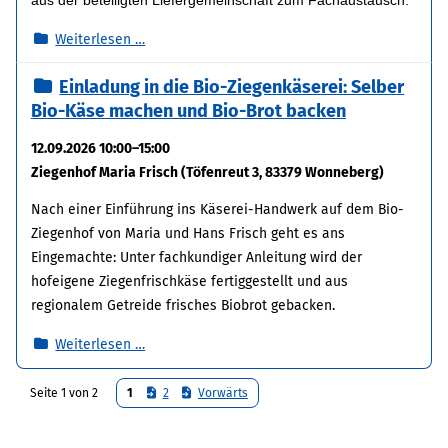
Einladung
Weiterlesen …
zur
Einladung in die Bio-Ziegenkäserei: Selber
Felderbegehung
Bio-Käse machen und Bio-Brot backen
mit
dem
12.09.2026 10:00–15:00
Bio-
Ziegenhof Maria Frisch (Töfenreut 3, 83379 Wonneberg)
Verarbeiter
SoTo
Nach einer Einführung ins Käserei-Handwerk auf dem Bio-
Ziegenhof von Maria und Hans Frisch geht es ans
Eingemachte: Unter fachkundiger Anleitung wird der
hofeigene Ziegenfrischkäse fertiggestellt und aus
regionalem Getreide frisches Biobrot gebacken.
Einladung
Weiterlesen …
in
die
Seite 1 von 2
1
2
Vorwärts
Bio-
Ziegenkäserei: