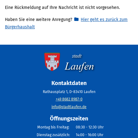
Eine Rückmeldung auf Ihre Nachricht ist nicht vorgesehen.
Haben Sie eine weitere Anregung?
Hier geht es zurück zum
Bürgerhaushalt
Privatsphäre
Nach
oben
stadt
Laufen
Kontaktdaten
Rathausplatz 1, D-83410 Laufen
+49 8682 8987-0
info@stadtlaufen.de
Öffnungszeiten
Montag bis Freitag:
08:30 - 12:30 Uhr
Dienstag zusätzlich:
14:00 - 16:00 Uhr