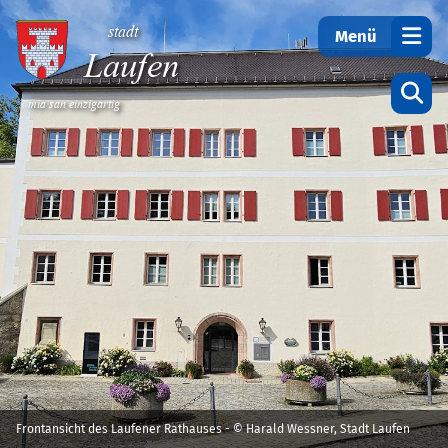
Teilen
stadt
Menü
Laufen
... mia san einzigartig
Startseite
Frontansicht des Laufener Rathauses - © Harald Wessner, Stadt Laufen