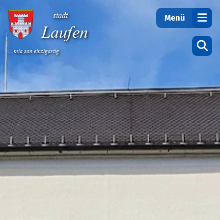
Teilen
stadt
Menü
Laufen
... mia san einzigartig
Startseite